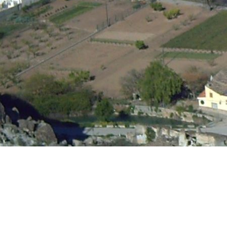
Bienvenid@
A La Recueja