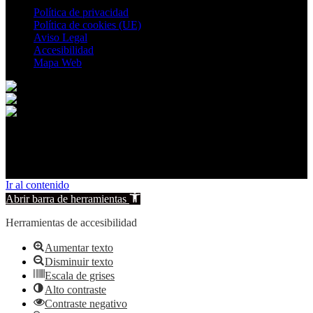
Política de privacidad
Política de cookies (UE)
Aviso Legal
Accesibilidad
Mapa Web
© 2026 La Recueja. All rights reserved.
Ir al contenido
Abrir barra de herramientas
Herramientas de accesibilidad
Aumentar texto
Disminuir texto
Escala de grises
Alto contraste
Contraste negativo