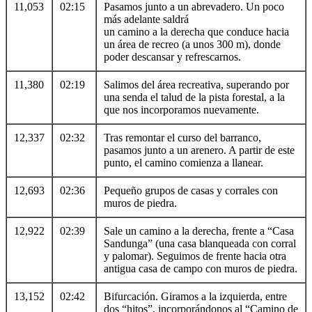
11,053
02:15
Pasamos junto a un abrevadero. Un poco
más adelante saldrá
un camino a la derecha que conduce hacia
un área de recreo (a unos 300 m), donde
poder descansar y refrescarnos.
11,380
02:19
Salimos del área recreativa, superando por
una senda el talud de la pista forestal, a la
que nos incorporamos nuevamente.
12,337
02:32
Tras remontar el curso del barranco,
pasamos junto a un arenero. A partir de este
punto, el camino comienza a llanear.
12,693
02:36
Pequeño grupos de casas y corrales con
muros de piedra.
12,922
02:39
Sale un camino a la derecha, frente a “Casa
Sandunga” (una casa blanqueada con corral
y palomar). Seguimos de frente hacia otra
antigua casa de campo con muros de piedra.
13,152
02:42
Bifurcación. Giramos a la izquierda, entre
dos “hitos”, incorporándonos al “Camino de