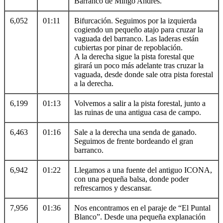
Barranco de Mingo Andrés.
6,052
01:11
Bifurcación. Seguimos por la izquierda
cogiendo un pequeño atajo para cruzar la
vaguada del barranco. Las laderas están
cubiertas por pinar de repoblación.
A la derecha sigue la pista forestal que
girará un poco más adelante tras cruzar la
vaguada, desde donde sale otra pista forestal
a la derecha.
6,199
01:13
Volvemos a salir a la pista forestal, junto a
las ruinas de una antigua casa de campo.
6,463
01:16
Sale a la derecha una senda de ganado.
Seguimos de frente bordeando el gran
barranco.
6,942
01:22
Llegamos a una fuente del antiguo ICONA,
con una pequeña balsa, donde poder
refrescarnos y descansar.
7,956
01:36
Nos encontramos en el paraje de “El Puntal
Blanco”. Desde una pequeña explanación