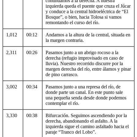
continuamos a la derecha. A nuestra
izquierda queda el puente que cruza el Júcar
y conduce a la central hidroeléctrica de “El
Bosque”, o bien, hacia Tolosa si vamos
remontando el curso del río.
1,012
00:12
Andamos a la altura de la central, situada en
la margen contraria.
2,311
00:26
Pasamos junto a un abrigo rocoso a la
derecha (refugio improvisado en caso de
lluvia). Nuestro recorrido discurre por la
margen derecha del río, entre álamos y pinar
de pino carrasco.
3,002
00:34
Pasamos junto a una represa del río, de
donde parte un canal. En este punto sale
una pequeña senda desde donde podemos
contemplar el río.
3,330
00:38
Bifurcación. Seguimos ascendiendo por la
derecha, abandonando el asfalto. A la
izquierda sigue el camino asfaltado hacia el
paraje “Tranco del Lobo”.