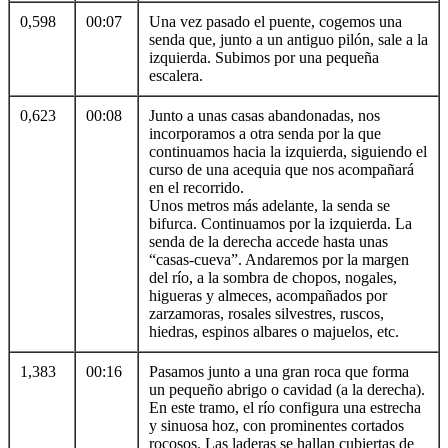
0,598
00:07
Una vez pasado el puente, cogemos una
senda que, junto a un antiguo pilón, sale a la
izquierda. Subimos por una pequeña
escalera.
0,623
00:08
Junto a unas casas abandonadas, nos
incorporamos a otra senda por la que
continuamos hacia la izquierda, siguiendo el
curso de una acequia que nos acompañará
en el recorrido.
Unos metros más adelante, la senda se
bifurca. Continuamos por la izquierda. La
senda de la derecha accede hasta unas
“casas-cueva”. Andaremos por la margen
del río, a la sombra de chopos, nogales,
higueras y almeces, acompañados por
zarzamoras, rosales silvestres, ruscos,
hiedras, espinos albares o majuelos, etc.
1,383
00:16
Pasamos junto a una gran roca que forma
un pequeño abrigo o cavidad (a la derecha).
En este tramo, el río configura una estrecha
y sinuosa hoz, con prominentes cortados
rocosos. Las laderas se hallan cubiertas de